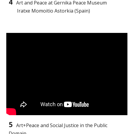
4
Art and Peace at Gernika Peace Museum
       Iratxe Momoitio Astorkia (Spain)
5
Art+Peace and Social Justice in the Public 
Domain