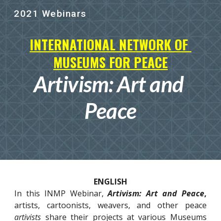
2021 Webinars
Skip to main content
Skip to navigation
INTERNATIONAL NETWORK OF 
MUSEUMS FOR PEACE
Artivism: Art and 
Peace
ENGLISH
In this INMP Webinar,
Artivism: Art and Peace
,
a
rtists, cartoonists, weavers, and other peace
artivists
share their projects at various Museums