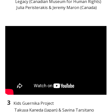
        Legacy (Canadian Museum for Human Rights)
Julia Peristerakis
 & Jeremy Maron (Canada)
3
Kids Guernika Project
       Takuya Kaneda (Japan) & Savina Tarsitano 